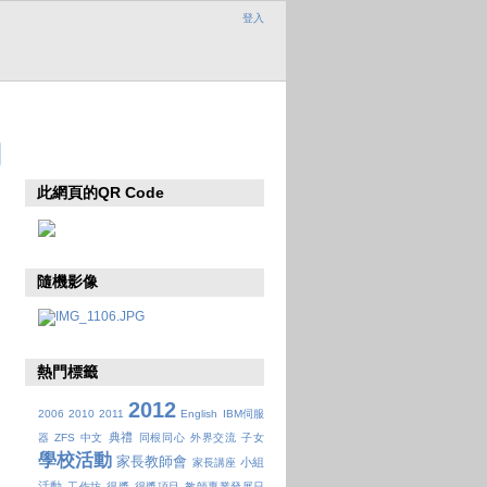
登入
此網頁的QR Code
隨機影像
熱門標籤
2012
2006
2010
2011
English
IBM伺服
典禮
器
ZFS
中文
同根同心
外界交流
子女
學校活動
家長教師會
小組
家長講座
活動
工作坊
得獎
得獎項目
教師專業發展日