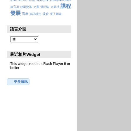
課程
教育局
校園資訊
比賽
潘明珠
立願禮
發展
講座
週會
資訊科技
電子圖書
語言介面
最近相片Widget
This widget requires Flash Player 9 or
better
更多資訊