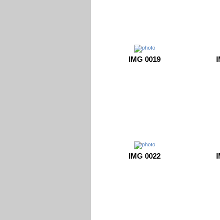
IMG 0019
I
IMG 0022
I