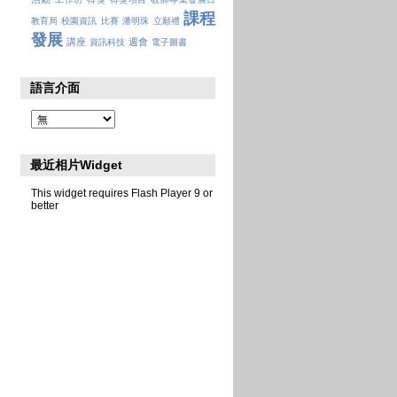
課程
教育局
校園資訊
比賽
潘明珠
立願禮
發展
講座
週會
資訊科技
電子圖書
語言介面
最近相片Widget
This widget requires Flash Player 9 or
better