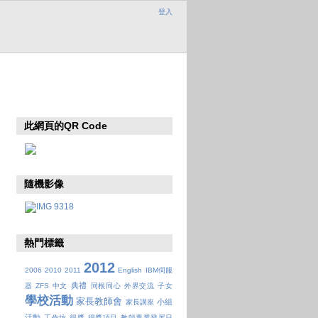
登入
此網頁的QR Code
隨機影像
熱門標籤
2012
2006
2010
2011
English
IBM伺服
典禮
器
ZFS
中文
同根同心
外界交流
子女
學校活動
家長教師會
小組
家長講座
活動
工作坊
得獎
得獎項目
教師專業發展日