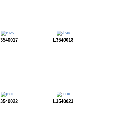
3540017
L3540018
3540022
L3540023