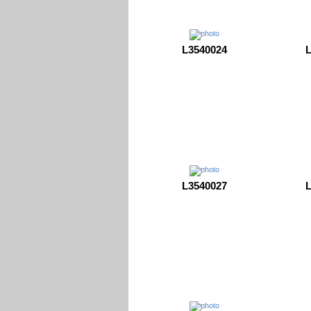
L3540024
L
L3540027
L