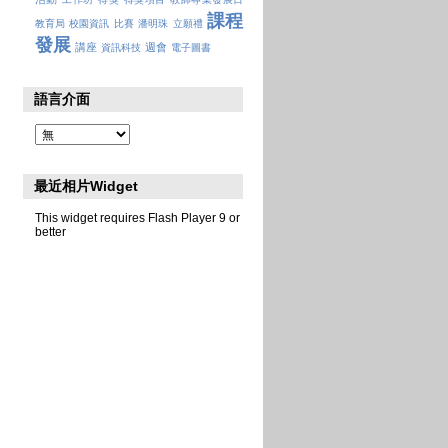
課程
教育局
校園資訊
比賽
潘明珠
立願禮
發展
講座
週會
資訊科技
電子圖書
語言介面
最近相片Widget
This widget requires Flash Player 9 or
better