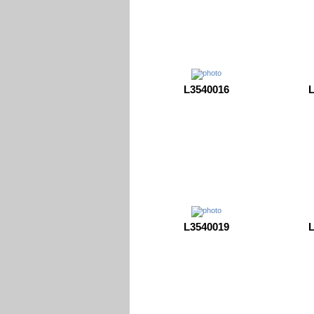
L3540016
L
L3540019
L