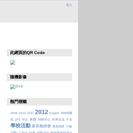
登入
此網頁的QR Code
隨機影像
熱門標籤
2012
2006
2010
2011
English
IBM伺服
典禮
器
ZFS
中文
同根同心
外界交流
子女
學校活動
家長教師會
小組
家長講座
活動
工作坊
得獎
得獎項目
教師專業發展日