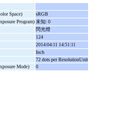
or Space)
sRGB
osure Program)
未知: 0
閃光燈
124
2014:04:11 14:51:11
Inch
72 dots per ResolutionUnit
osure Mode)
0