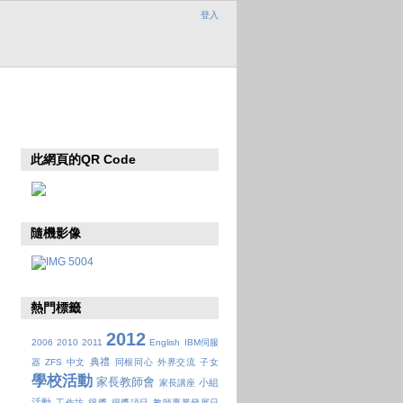
登入
此網頁的QR Code
隨機影像
熱門標籤
2012
2006
2010
2011
English
IBM伺服
典禮
器
ZFS
中文
同根同心
外界交流
子女
學校活動
家長教師會
小組
家長講座
活動
工作坊
得獎
得獎項目
教師專業發展日