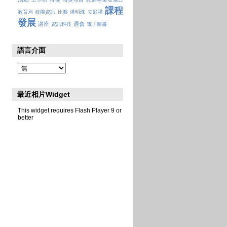
課程
教育局
校園資訊
比賽
潘明珠
立願禮
發展
講座
週會
資訊科技
電子圖書
語言介面
最近相片Widget
This widget requires Flash Player 9 or
better