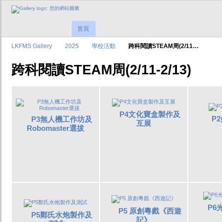
首頁
LKFMS Gallery
2025
學校活動
跨科閱讀STEAM周(2/11…
跨科閱讀STEAM周(2/11-2/13)
P4文化寶盒製作及
P
P3無人機工作坊及
互展
Robomaster選拔
P6
P5 原創粵戲《西遊
P5鄭氏水炮製作及
記》