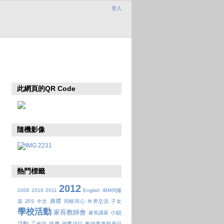
登入
此網頁的QR Code
隨機影像
熱門標籤
2012
2006
2010
2011
English
IBM伺服
典禮
器
ZFS
中文
同根同心
外界交流
子女
學校活動
家長教師會
小組
家長講座
活動
工作坊
得獎
得獎項目
教師專業發展日