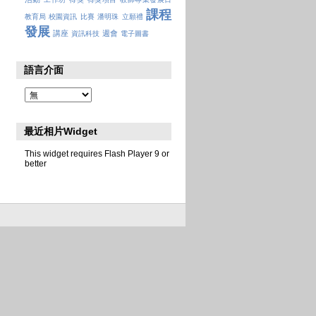
課程
教育局
校園資訊
比賽
潘明珠
立願禮
發展
講座
週會
資訊科技
電子圖書
語言介面
最近相片Widget
This widget requires Flash Player 9 or
better