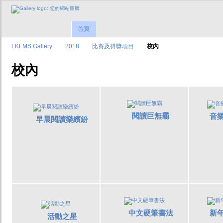
首頁
LKFMS Gallery
2018
比賽及得獎項目
校內
校內
閱讀巨無霸
音
早晨閱讀樂繽紛
中文硬筆書法
新
活動之星