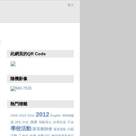
登入
此網頁的QR Code
隨機影像
熱門標籤
2012
2006
2010
2011
English
IBM伺服
典禮
器
ZFS
中文
同根同心
外界交流
子女
學校活動
家長教師會
小組
家長講座
活動
工作坊
得獎
得獎項目
教師專業發展日