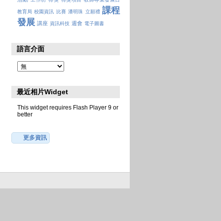
課程
教育局
校園資訊
比賽
潘明珠
立願禮
發展
講座
週會
資訊科技
電子圖書
語言介面
最近相片Widget
This widget requires Flash Player 9 or
better
更多資訊