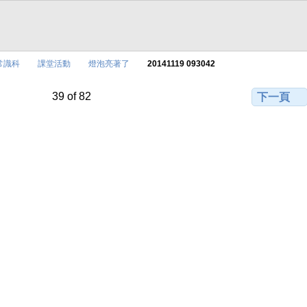
常識科
課堂活動
燈泡亮著了
20141119 093042
39 of 82
下一頁