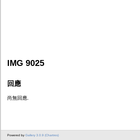
IMG 9025
回應
尚無回應.
Powered by
Gallery 3.0.9 (Chartres)