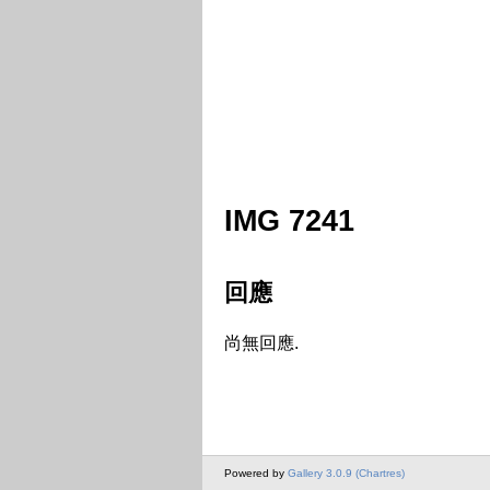
IMG 7241
回應
尚無回應.
Powered by
Gallery 3.0.9 (Chartres)