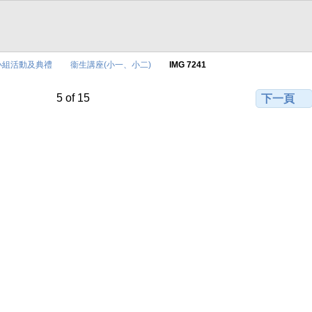
小組活動及典禮
衞生講座(小一、小二)
IMG 7241
5 of 15
下一頁