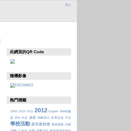
登入
此網頁的QR Code
隨機影像
熱門標籤
2012
2006
2010
2011
English
IBM伺服
典禮
器
ZFS
中文
同根同心
外界交流
子女
學校活動
家長教師會
小組
家長講座
活動
工作坊
得獎
得獎項目
教師專業發展日