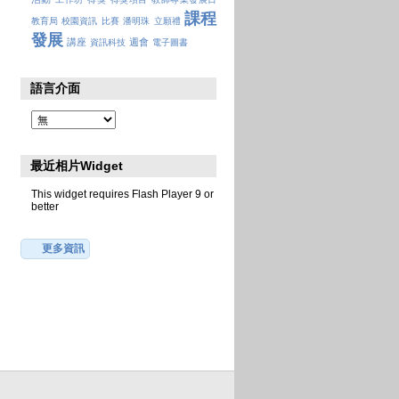
課程
教育局
校園資訊
比賽
潘明珠
立願禮
發展
講座
週會
資訊科技
電子圖書
語言介面
最近相片Widget
This widget requires Flash Player 9 or
better
更多資訊