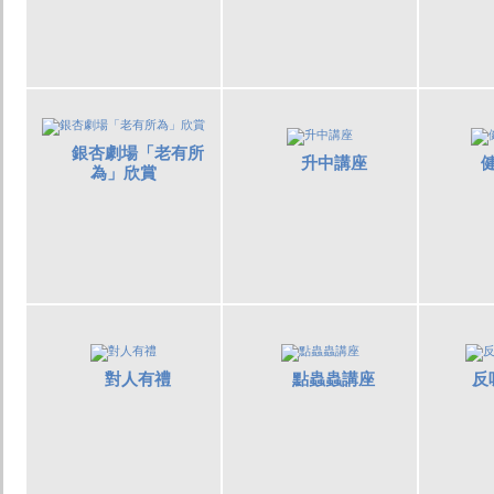
銀杏劇場「老有所
升中講座
為」欣賞
對人有禮
點蟲蟲講座
反