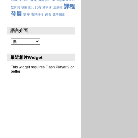
課程
教育局
校園資訊
比賽
潘明珠
立願禮
發展
講座
週會
資訊科技
電子圖書
語言介面
最近相片Widget
This widget requires Flash Player 9 or
better