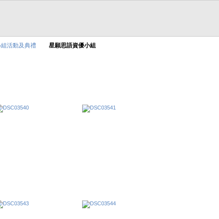
小組活動及典禮
星願思語資優小組