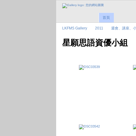
首頁
LKFMS Gallery
2011
週會、講座、
星願思語資優小組