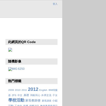
登入
此網頁的QR Code
隨機影像
熱門標籤
2012
2006
2010
2011
English
IBM伺服
典禮
器
ZFS
中文
同根同心
外界交流
子女
學校活動
家長教師會
小組
家長講座
活動
工作坊
得獎
得獎項目
教師專業發展日