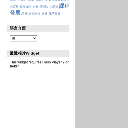
課程
教育局
校園資訊
比賽
潘明珠
立願禮
發展
講座
週會
資訊科技
電子圖書
語言介面
最近相片Widget
This widget requires Flash Player 9 or
better