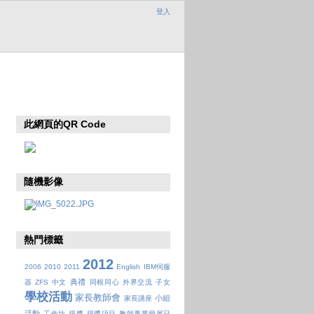
登入
此網頁的QR Code
隨機影像
熱門標籤
2012
2006
2010
2011
English
IBM伺服
典禮
器
ZFS
中文
同根同心
外界交流
子女
學校活動
家長教師會
小組
家長講座
活動
工作坊
得獎
得獎項目
教師專業發展日