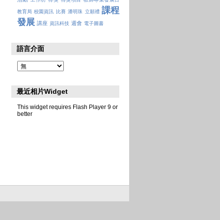
課程
教育局
校園資訊
比賽
潘明珠
立願禮
發展
講座
週會
資訊科技
電子圖書
語言介面
最近相片Widget
This widget requires Flash Player 9 or
better