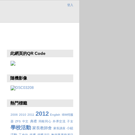
登入
此網頁的QR Code
隨機影像
熱門標籤
2012
2006
2010
2011
English
IBM伺服
典禮
器
ZFS
中文
同根同心
外界交流
子女
學校活動
家長教師會
小組
家長講座
活動
工作坊
得獎
得獎項目
教師專業發展日