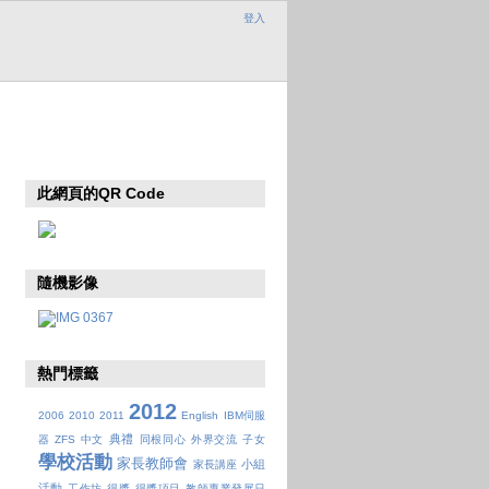
登入
此網頁的QR Code
隨機影像
熱門標籤
2012
2006
2010
2011
English
IBM伺服
典禮
器
ZFS
中文
同根同心
外界交流
子女
學校活動
家長教師會
小組
家長講座
活動
工作坊
得獎
得獎項目
教師專業發展日