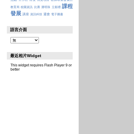
課程
教育局
校園資訊
比賽
潘明珠
立願禮
發展
講座
週會
資訊科技
電子圖書
語言介面
最近相片Widget
This widget requires Flash Player 9 or
better