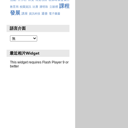
課程
教育局
校園資訊
比賽
潘明珠
立願禮
發展
講座
週會
資訊科技
電子圖書
語言介面
最近相片Widget
This widget requires Flash Player 9 or
better