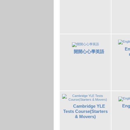
En
開開心心學英語
Eng
Cambridge YLE
Tests Course(Starters
& Movers)