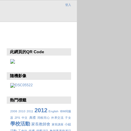
登入
此網頁的QR Code
隨機影像
熱門標籤
2012
2006
2010
2011
English
IBM伺服
典禮
器
ZFS
中文
同根同心
外界交流
子女
學校活動
家長教師會
小組
家長講座
活動
工作坊
得獎
得獎項目
教師專業發展日