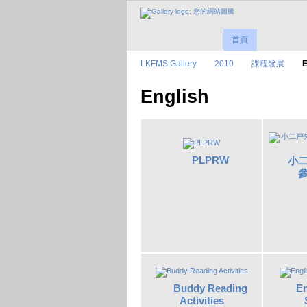
首頁
LKFMS Gallery
2010
課程發展
E
English
PLPRW
小二
Buddy Reading
En
Activities