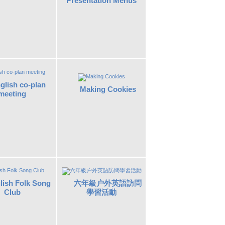
Presentation Menus
glish co-plan
Making Cookies
meeting
lish Folk Song
六年級户外英語訪問
Club
學習活動