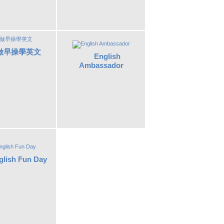
做早操學英文
English
Ambassador
glish Fun Day