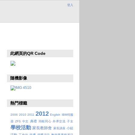
登入
此網頁的QR Code
隨機影像
熱門標籤
2012
2006
2010
2011
English
IBM伺服
典禮
器
ZFS
中文
同根同心
外界交流
子女
學校活動
家長教師會
小組
家長講座
活動
工作坊
得獎
得獎項目
教師專業發展日