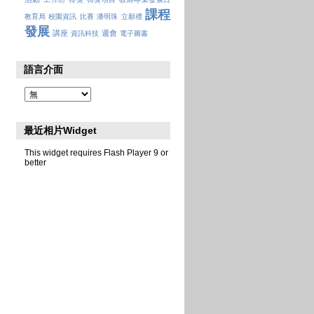
課程
教育局
校園資訊
比賽
潘明珠
立願禮
發展
講座
週會
資訊科技
電子圖書
語言介面
最近相片Widget
This widget requires Flash Player 9 or
better