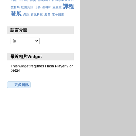
課程
教育局
校園資訊
比賽
潘明珠
立願禮
發展
講座
週會
資訊科技
電子圖書
語言介面
最近相片Widget
This widget requires Flash Player 9 or
better
更多資訊