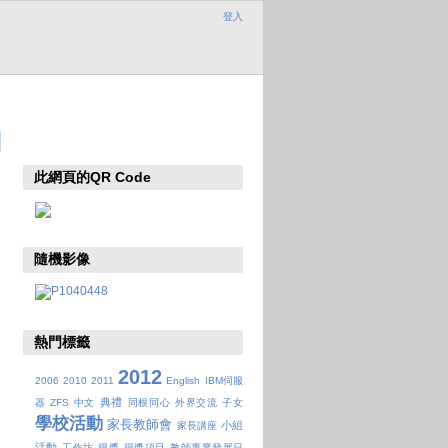
登入
此網頁的QR Code
隨機影像
熱門標籤
2012
2006
2010
2011
English
IBM伺服
典禮
器
ZFS
中文
同根同心
外界交流
子女
學校活動
家長教師會
小組
家長講座
活動
工作坊
得獎
得獎項目
教師專業發展日