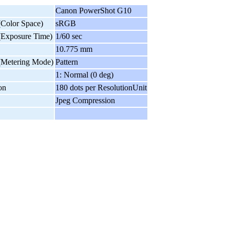
Canon PowerShot G10
lor Space)
sRGB
posure Time)
1/60 sec
10.775 mm
tering Mode)
Pattern
1: Normal (0 deg)
on
180 dots per ResolutionUnit
Jpeg Compression